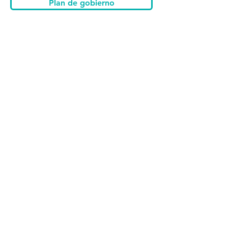
Plan de gobierno
10
Otros candidatos
Iván Espinel
Guillermo Lasso
Paco Moncayo