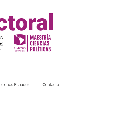
ctoral
ón
as
or
cciones Ecuador
Contacto