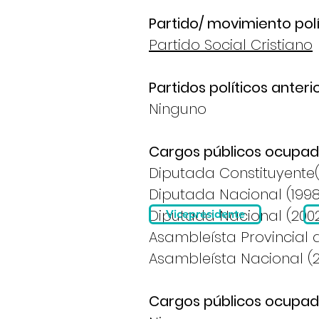
Partido/ movimiento polí
Partido Social Cristiano
Partidos políticos anteri
Ninguno
Cargos públicos ocupad
Diputada Constituyente
Diputada Nacional 
Diputada Nacional
Vicepresidente
Asambleísta Provincia
Asambleísta Nacional (2
Cargos públicos ocupad