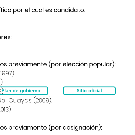
tico por el cual es candidato:
ores:
os previamente (por elección popular):
(1997).
(1998).
 (2002).
Plan de gobierno
Sitio oficial
l del Guayas (2009).
013)
os previamente (por designación):