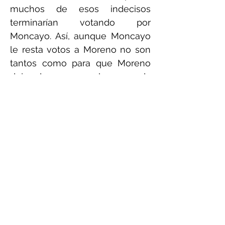
muchos de esos indecisos
terminarían votando por
Moncayo. Así, aunque Moncayo
le resta votos a Moreno no son
tantos como para que Moreno
deje de pasar a la segunda
vuelta ni le alcanzarían a
Moncayo para llegar a esa
instancia.
El segundo grupo de indecisos,
dado que sus preferencias son
muy cercanas a las de Lasso y
Viteri, están a la espera de
alguna señal que incline la
balanza a favor de uno u otra.