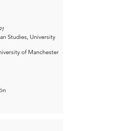
91
an Studies, University
niversity of Manchester
ión