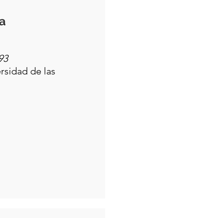
ea
93
ersidad de las