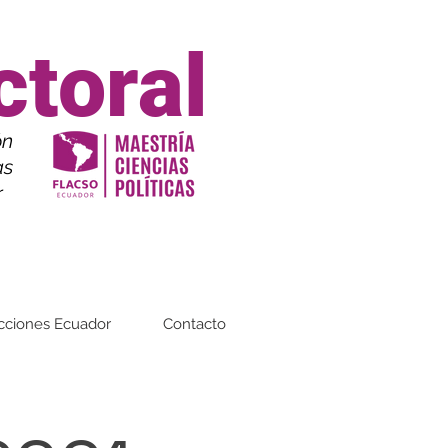
ctoral
ón
as
or
cciones Ecuador
Contacto