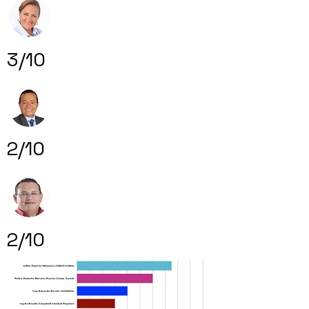
3/10
2/10
2/10