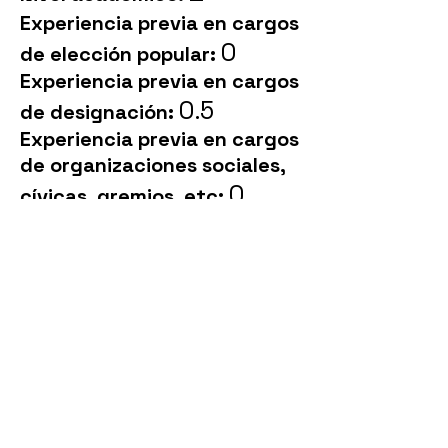
Experiencia previa en cargos
0
de elección popular:
Experiencia previa en cargos
0.5
de designación:
Experiencia previa en cargos
de organizaciones sociales,
0
cívicas, gremios, etc:
2.5
TOTAL :
Llámanos
T:
(593 2) 2946800
Ext. 2802
Contáctanos
info@vitrinaelector