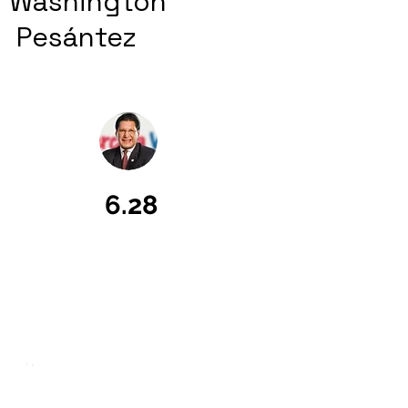
Washington
Pesántez
6.28
Llámanos
T:
(593 2) 2946800
Ext. 2802