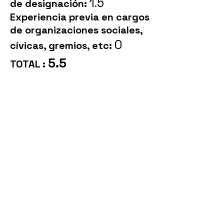
1.5
de designación:
Experiencia previa en cargos
de organizaciones sociales,
0
cívicas, gremios, etc:
5.5
TOTAL :
Llámanos
T:
(593 2) 2946800
Ext. 2802
Contáctanos
info@vitrinaelector
al.com
Síguenos