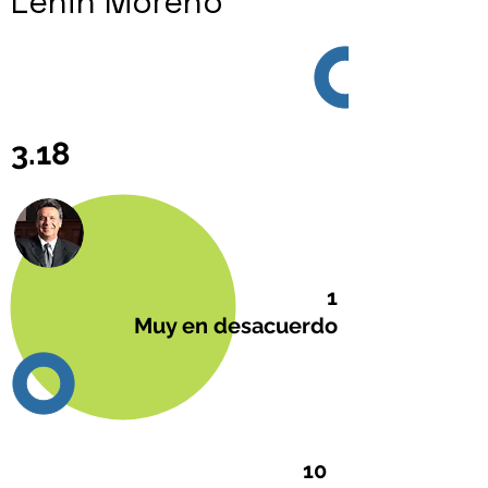
Lenin Moreno
3.18
1
Muy en desacuerdo
10