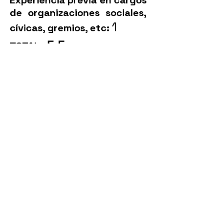
Experiencia previa en cargos
de organizaciones sociales,
1
cívicas, gremios, etc:
5.5
TOTAL :
Llámanos
T:
(593 2) 2946800
Ext. 2802
Contáctanos
info@vitrinaelector
al.com
Síguenos
© 2024 por Vitrina Electoral
Ecuador