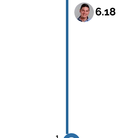
6.18
1