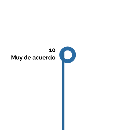
Vitrina Ele
Página oficial de la Maestría de
Investigaci
en Ciencias Polític
10
FLACSO Ecuad
Muy de acuerdo
iones
Publicaciones
Repositorio de Tesis
Ele