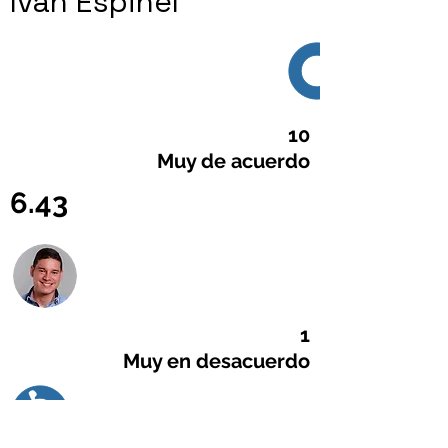
Iván Espinel
10
Muy de acuerdo
6.43
1
Muy en desacuerdo
Llámanos
T:
(593 2) 2946800
Ext. 2802