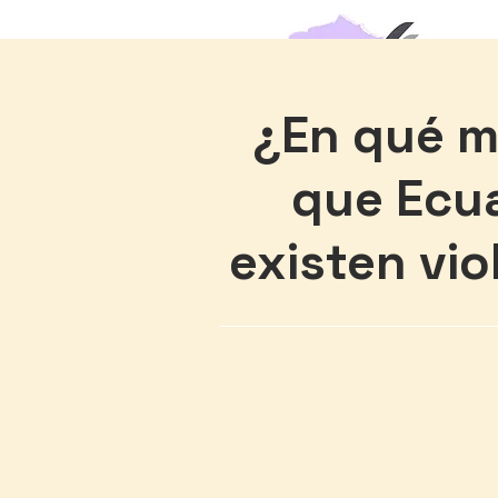
¿En qué m
que Ecu
existen vi
Inicio
Nosotros
Admis