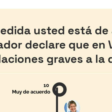
Vitrina Ele
edida usted está de
Página oficial de la Maestría de
Investigaci
ador declare que en 
en Ciencias Polític
FLACSO Ecuad
olaciones graves a la
iones
Publicaciones
Repositorio de Tesis
Ele
10
Muy de acuerdo